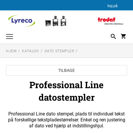
log på
HJEM
KATALOG
DATO STEMPLER
TEKSTSTEMPEL
PROFESSIONAL LINE
DATO STEMPLER
TILBAGE
PROFESSIONAL LINE DATOSTEMPLER
TEKSTPLADEKIT
PRINTY LINE
Professional Line
TRODAT TEKSTPLADEKIT
datostempler
Professional Line dato stempel, plads til individuel tekst
på forskellige tekstpladestørrelser. Enkel og ren justering
af dato ved hjælp at indstillingshjul.