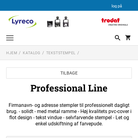
log på
HJEM
KATALOG
TEKSTSTEMPEL
TEKSTSTEMPEL
PROFESSIONAL LINE
DATO STEMPLER
TILBAGE
PROFESSIONAL LINE DATOSTEMPLER
TEKSTPLADEKIT
PRINTY LINE
Professional Line
TRODAT TEKSTPLADEKIT
Firmanavn- og adresse stempler til professionelt dagligt
brug. - solidt - med metal ramme - Høj kvalitets pvc-cover i
flot design - tekst vindue - selvfarvende stempel - Let og
enkel udskiftning af farvepude.