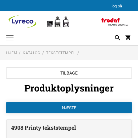
log på
HJEM
KATALOG
TEKSTSTEMPEL
TEKSTSTEMPEL
PROFESSIONAL LINE
DATO STEMPLER
TILBAGE
PROFESSIONAL LINE DATOSTEMPLER
TEKSTPLADEKIT
PRINTY LINE
Produktoplysninger
TRODAT TEKSTPLADEKIT
4908 Printy tekststempel