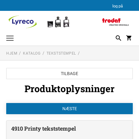
log på
HJEM
KATALOG
TEKSTSTEMPEL
TEKSTSTEMPEL
PROFESSIONAL LINE
DATO STEMPLER
TILBAGE
PROFESSIONAL LINE DATOSTEMPLER
TEKSTPLADEKIT
PRINTY LINE
Produktoplysninger
TRODAT TEKSTPLADEKIT
4910 Printy tekststempel