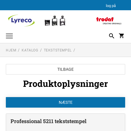
log på
HJEM
KATALOG
TEKSTSTEMPEL
TEKSTSTEMPEL
PROFESSIONAL LINE
DATO STEMPLER
TILBAGE
PROFESSIONAL LINE DATOSTEMPLER
TEKSTPLADEKIT
PRINTY LINE
Produktoplysninger
TRODAT TEKSTPLADEKIT
Professional 5211 tekststempel