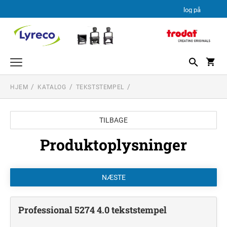
log på
HJEM
KATALOG
TEKSTSTEMPEL
TEKSTSTEMPEL
PROFESSIONAL LINE
DATO STEMPLER
TILBAGE
PROFESSIONAL LINE DATOSTEMPLER
TEKSTPLADEKIT
PRINTY LINE
Produktoplysninger
TRODAT TEKSTPLADEKIT
Professional 5274 4.0 tekststempel