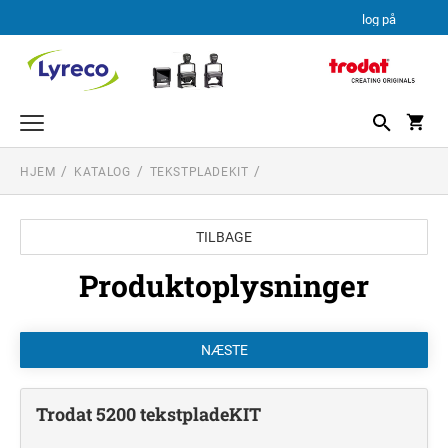
log på
HJEM
KATALOG
TEKSTPLADEKIT
TEKSTSTEMPEL
PROFESSIONAL LINE
DATO STEMPLER
TILBAGE
PROFESSIONAL LINE DATOSTEMPLER
TEKSTPLADEKIT
PRINTY LINE
Produktoplysninger
TRODAT TEKSTPLADEKIT
Trodat 5200 tekstpladeKIT