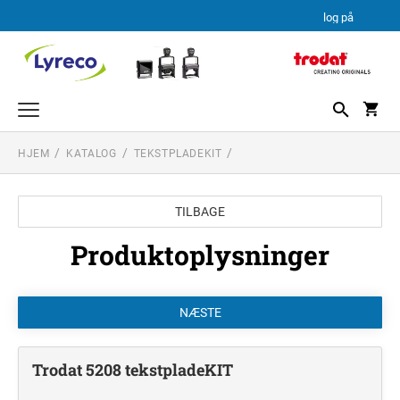
log på
HJEM
KATALOG
TEKSTPLADEKIT
TEKSTSTEMPEL
PROFESSIONAL LINE
DATO STEMPLER
TILBAGE
PROFESSIONAL LINE DATOSTEMPLER
TEKSTPLADEKIT
PRINTY LINE
Produktoplysninger
TRODAT TEKSTPLADEKIT
Trodat 5208 tekstpladeKIT